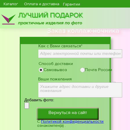
Каталог
Оплата и доставка
Гарантии
ЛУЧШИЙ ПОДАРОК
практичные изделия по фото
Заказ коллаж-ночника
Как с Вами связаться*
Адрес электронной почты или телефон
Способ доставки
Самовывоз
Почта России
Ваши пожелания
Укажите адрес доставки и другие
пожелания
Добавить фото:
Вернуться на сайт
С
Политикой конфиденциальности
ознакомлен(а) .